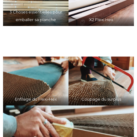
3 Choses essentielles pour
emballer sa planche
X2 Flexi Hex
Enfilage du Flexi-Hex
Coupage du surplus