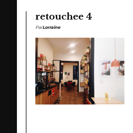
retouchee 4
Par
Lorraine